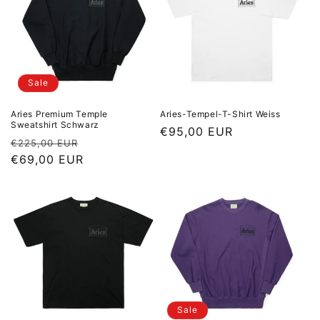
Sale
Aries Premium Temple
Aries-Tempel-T-Shirt Weiss
Sweatshirt Schwarz
Normaler Preis
€95,00 EUR
Normaler Preis
Sale Preis
€225,00 EUR
€69,00 EUR
Sale