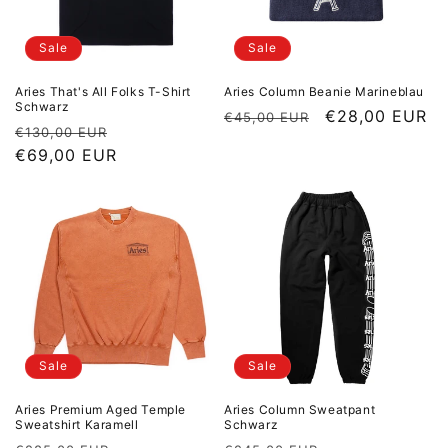
Sale
Sale
Aries That's All Folks T-Shirt
Aries Column Beanie Marineblau
Schwarz
Normaler Preis
Sale Preis
€28,00 EUR
€45,00 EUR
Normaler Preis
Sale Preis
€130,00 EUR
€69,00 EUR
Sale
Sale
Aries Premium Aged Temple
Aries Column Sweatpant
Sweatshirt Karamell
Schwarz