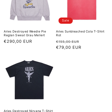
Sale
Aries Destroyed Weedie Pie
Aries Sunbleached Cola T-Shirt
Reglan Sweat Grau Meliert
Rot
Normaler Preis
€290,00 EUR
Normaler Preis
Sale Preis
€155,00 EUR
€79,00 EUR
Aries Destroyed Nirvana T-Shirt