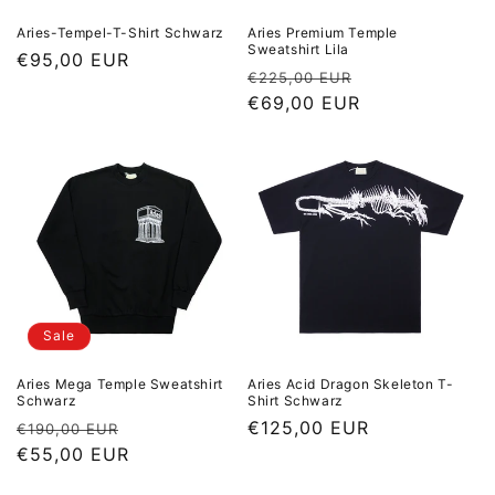
Aries-Tempel-T-Shirt Schwarz
Aries Premium Temple
Sweatshirt Lila
Normaler Preis
€95,00 EUR
Normaler Preis
Sale Preis
€225,00 EUR
€69,00 EUR
Sale
Aries Mega Temple Sweatshirt
Aries Acid Dragon Skeleton T-
Schwarz
Shirt Schwarz
Normaler Preis
Sale Preis
Normaler Preis
€125,00 EUR
€190,00 EUR
€55,00 EUR