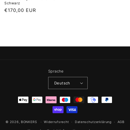
Schwarz
Normaler Preis
€170,00 EUR
Sprache
Deutsch
Zahlungsmethoden
© 2026,
BONKERS
Widerrufsrecht
Datenschutzerklärung
AGB