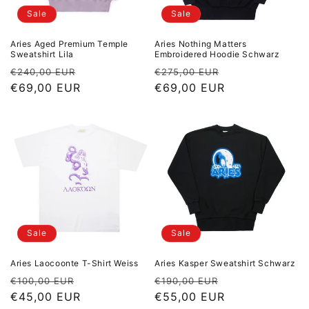
Sale
Sale
Aries Aged Premium Temple
Aries Nothing Matters
Sweatshirt Lila
Embroidered Hoodie Schwarz
Normaler Preis
Sale Preis
Normaler Preis
Sale Preis
€240,00 EUR
€275,00 EUR
€69,00 EUR
€69,00 EUR
Sale
Sale
Aries Laocoonte T-Shirt Weiss
Aries Kasper Sweatshirt Schwarz
Normaler Preis
Sale Preis
Normaler Preis
Sale Preis
€100,00 EUR
€190,00 EUR
€45,00 EUR
€55,00 EUR