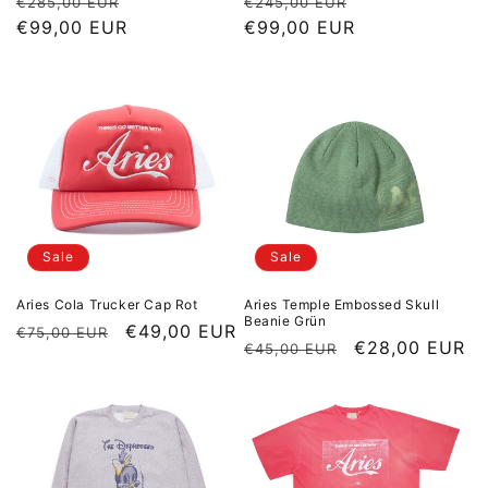
Normaler Preis
Sale Preis
Normaler Preis
Sale Preis
€285,00 EUR
€245,00 EUR
€99,00 EUR
€99,00 EUR
Sale
Sale
Aries Cola Trucker Cap Rot
Aries Temple Embossed Skull
Beanie Grün
Normaler Preis
Sale Preis
€49,00 EUR
€75,00 EUR
Normaler Preis
Sale Preis
€28,00 EUR
€45,00 EUR