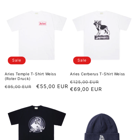
Sale
Sale
Aries Temple T-Shirt Weiss
Aries Cerberus T-Shirt Weiss
(Roter Druck)
Normaler Preis
Sale Preis
€125,00 EUR
Normaler Preis
Sale Preis
€55,00 EUR
€95,00 EUR
€69,00 EUR