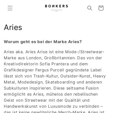
Direkt zum Inhalt
Warenkorb
Kategorie:
Aries
Worum geht es bei der Marke Aries?
Aries aka. Aries Arise ist eine Mode-/Streetwear-
Marke aus London, Großbritannien. Das von der
Kreativdirektorin Sofia Prantera und dem
Grafikdesigner Fergus Purcell gegründete Label
lässt sich von Trash-Kultur, Outsider-Kunst, Heavy
Metal, Modedesign, Skateboarding und anderen
Subkulturen inspirieren. Diese seltsame Fusion
ermöglicht es Aries, mühelos den rebellischen
Geist von Streetwear mit der Qualität und
Handwerkskunst von Luxusmode zu verbinden –
das ist keine gewöhnliche Merch-Marke. Aries ist