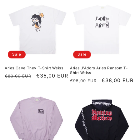
Sale
Sale
Aries Cave They T-Shirt Weiss
Aries J'Adoro Aries Ransom T-
Shirt Weiss
Normaler Preis
Sale Preis
€35,00 EUR
€80,00 EUR
Normaler Preis
Sale Preis
€38,00 EUR
€95,00 EUR