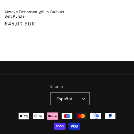
Always Embossed @Sun Canvas
Belt Purple
Precio habitual
€45,00 EUR
Idioma
Español
Formas de pago