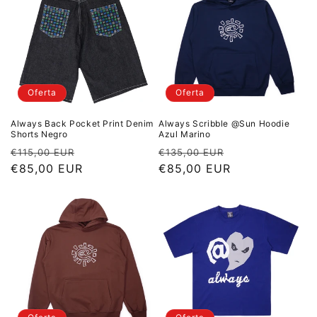
Oferta
Oferta
Always Back Pocket Print Denim
Always Scribble @Sun Hoodie
Shorts Negro
Azul Marino
Precio habitual
Precio de oferta
Precio habitual
Precio de ofe
€115,00 EUR
€135,00 EUR
€85,00 EUR
€85,00 EUR