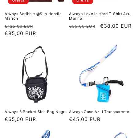
Oferta
Oferta
Always Scribble @Sun Hoodie
Always Love Is Hard T-Shirt Azul
Marrón
Marino
Precio habitual
Precio de oferta
Precio habitual
Precio de ofer
€38,00 EUR
€135,00 EUR
€55,00 EUR
€85,00 EUR
Always 6 Pocket Side Bag Negro
Always Case Azul Transparente
Precio habitual
€65,00 EUR
Precio habitual
€45,00 EUR