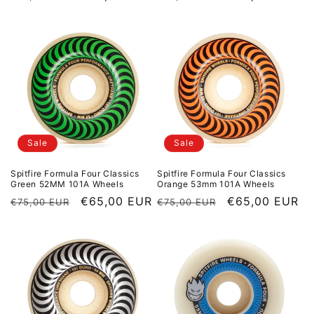
Sale
Sale
Spitfire Formula Four Classics
Spitfire Formula Four Classics
Green 52MM 101A Wheels
Orange 53mm 101A Wheels
Normaler Preis
Sale Preis
€65,00 EUR
Normaler Preis
Sale Preis
€65,00 EUR
€75,00 EUR
€75,00 EUR