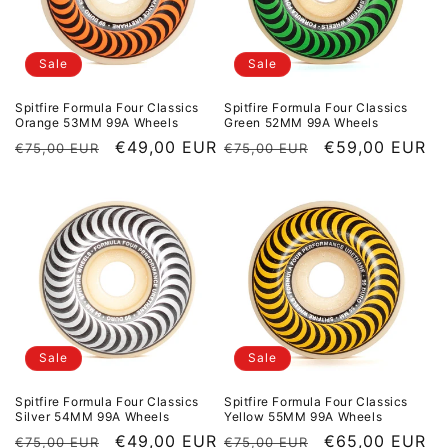
Sale
Sale
Spitfire Formula Four Classics
Spitfire Formula Four Classics
Orange 53MM 99A Wheels
Green 52MM 99A Wheels
Normaler Preis
Sale Preis
€49,00 EUR
Normaler Preis
Sale Preis
€59,00 EUR
€75,00 EUR
€75,00 EUR
Sale
Sale
Spitfire Formula Four Classics
Spitfire Formula Four Classics
Silver 54MM 99A Wheels
Yellow 55MM 99A Wheels
Normaler Preis
Sale Preis
€49,00 EUR
Normaler Preis
Sale Preis
€65,00 EUR
€75,00 EUR
€75,00 EUR