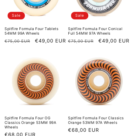
Sale
Sale
Spitfire Formula Four Tablets
Spitfire Formula Four Conical
54MM 99A Wheels
Full 54MM 97A Wheels
Normaler Preis
Sale Preis
€49,00 EUR
Normaler Preis
Sale Preis
€49,00 EUR
€75,00 EUR
€75,00 EUR
Spitfire Formula Four OG
Spitfire Formula Four Classics
Classics Orange 53MM 99A
Orange 53MM 97A Wheels
Wheels
Normaler Preis
€68,00 EUR
Normaler Preis
€68,00 EUR