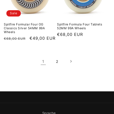
Sale
Spitfire Formular Four OG
Spitfire Formula Four Tablets
Classics Silver 54MM 99A
52MM 99A Wheels
Wheels
Normaler Preis
€68,00 EUR
Normaler Preis
Sale Preis
€49,00 EUR
€68,00 EUR
1
2
Sprache