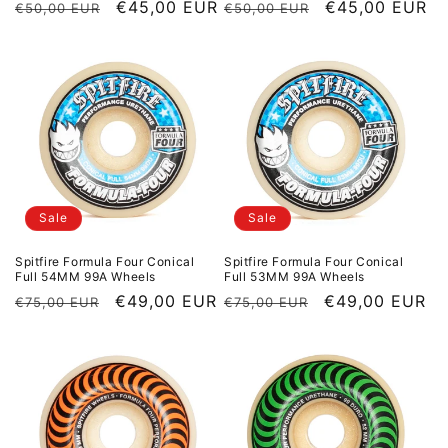
Normaler Preis
Sale Preis
€45,00 EUR
Normaler Preis
Sale Preis
€45,00 EUR
€50,00 EUR
€50,00 EUR
Sale
Sale
Spitfire Formula Four Conical
Spitfire Formula Four Conical
Full 54MM 99A Wheels
Full 53MM 99A Wheels
Normaler Preis
Sale Preis
€49,00 EUR
Normaler Preis
Sale Preis
€49,00 EUR
€75,00 EUR
€75,00 EUR