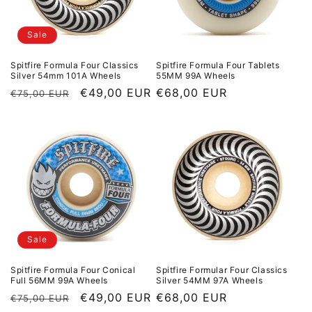
Sale
Spitfire Formula Four Classics
Spitfire Formula Four Tablets
Silver 54mm 101A Wheels
55MM 99A Wheels
Normaler Preis
Sale Preis
€49,00 EUR
Normaler Preis
€68,00 EUR
€75,00 EUR
Sale
Spitfire Formula Four Conical
Spitfire Formular Four Classics
Full 56MM 99A Wheels
Silver 54MM 97A Wheels
Normaler Preis
Sale Preis
€49,00 EUR
Normaler Preis
€68,00 EUR
€75,00 EUR