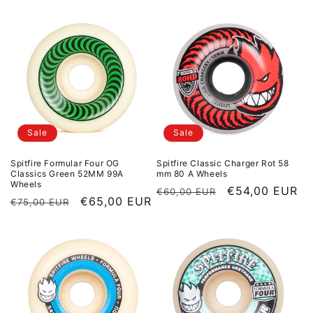
Sale
Sale
Spitfire Formular Four OG
Spitfire Classic Charger Rot 58
Classics Green 52MM 99A
mm 80 A Wheels
Wheels
Normaler Preis
Sale Preis
€54,00 EUR
€60,00 EUR
Normaler Preis
Sale Preis
€65,00 EUR
€75,00 EUR