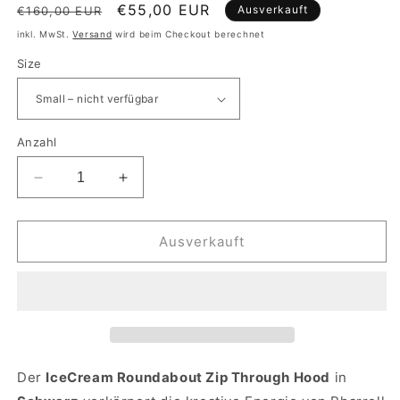
Normaler Preis
Sale Preis
€55,00 EUR
Ausverkauft
€160,00 EUR
inkl. MwSt.
Versand
wird beim Checkout berechnet
Size
Anzahl
Verringere die Menge für IceCream Roundabout Z
Erhöhe die Menge für IceCream Roun
Ausverkauft
Der
IceCream Roundabout Zip Through Hood
in