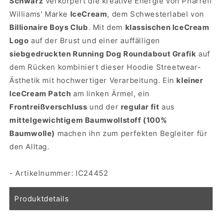
Schwarz
verkörpert die kreative Energie von Pharrell
Williams' Marke
IceCream
, dem Schwesterlabel von
Billionaire Boys Club
. Mit dem
klassischen IceCream
Logo
auf der Brust und einer auffälligen
siebgedruckten Running Dog Roundabout Grafik
auf
dem Rücken kombiniert dieser Hoodie Streetwear-
Ästhetik mit hochwertiger Verarbeitung. Ein
kleiner
IceCream Patch
am linken Ärmel, ein
Frontreißverschluss
und der
regular fit
aus
mittelgewichtigem Baumwollstoff (100%
Baumwolle)
machen ihn zum perfekten Begleiter für
den Alltag.
- Artikelnummer:
IC24452
Produktdetails