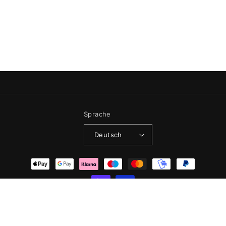
Sprache
Deutsch
Zahlungsmethoden
© 2026,
BONKERS
Widerrufsrecht
Datenschutzerklärung
AGB
Versand
Kontaktinformationen
Impressum