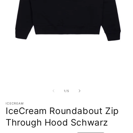
Medien 1 in Modal öffnen
M
1
/
von
5
ICECREAM
IceCream Roundabout Zip
Through Hood Schwarz