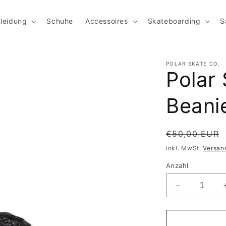
leidung
Schuhe
Accessoires
Skateboarding
S
POLAR SKATE CO.
Polar 
Beani
Normaler Pr
€50,00 EUR
inkl. MwSt.
Versan
Anzahl
Verringere 