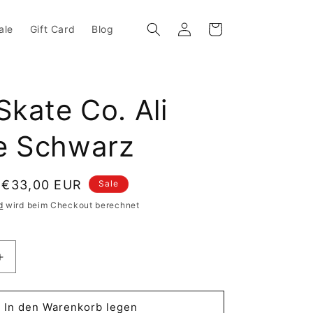
ale
Gift Card
Blog
Einloggen
Warenkorb
Skate Co. Ali
e Schwarz
eis
Sale Preis
€33,00 EUR
Sale
d
wird beim Checkout berechnet
die Menge für Polar Skate Co. Ali Beanie Schwarz
Erhöhe die Menge für Polar Skate Co. Ali Beanie Schwa
In den Warenkorb legen