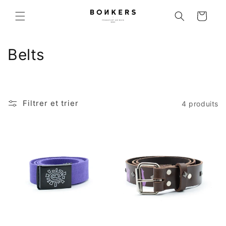
r et passer au contenu
Panier
Collection:
Belts
Filtrer et trier
4 produits