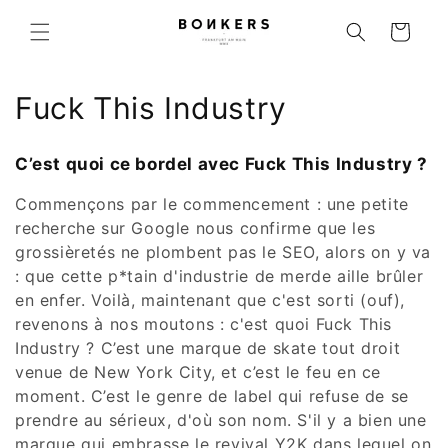
r et passer au contenu
Panier
Collection:
Fuck This Industry
C’est quoi ce bordel avec Fuck This Industry ?
Commençons par le commencement : une petite
recherche sur Google nous confirme que les
grossièretés ne plombent pas le SEO, alors on y va
: que cette p*tain d'industrie de merde aille brûler
en enfer. Voilà, maintenant que c'est sorti (ouf),
revenons à nos moutons : c'est quoi Fuck This
Industry ? C’est une marque de skate tout droit
venue de New York City, et c’est le feu en ce
moment. C’est le genre de label qui refuse de se
prendre au sérieux, d'où son nom. S'il y a bien une
marque qui embrasse le revival Y2K dans lequel on